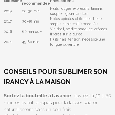
Millésime
Profil obtenu
recommandée
Fruits rouges expressifs, tannins
2019
20-30 min
souples, gourmandise
Notes épicées et florales, belle
2017
30-45 min
ampleur, minéralité marquée
Vin droit, acidité marquée, arômes
2016
60 min ou +
libérés sur la durée
Fruits frais, tension, nécessite une
2021
45-60 min
longue ouverture
CONSEILS POUR SUBLIMER SON
IRANCY À LA MAISON
Sortez la bouteille à l’avance
, ouvrez-la 30 à 60
minutes avant le repas pour la laisser s’aérer
naturellement dans un coin frais.