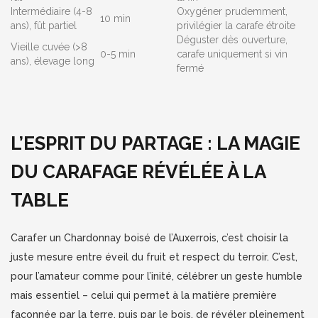
Intermédiaire (4-8
Oxygéner prudemment,
10 min
ans), fût partiel
privilégier la carafe étroite
Déguster dès ouverture,
Vieille cuvée (>8
0-5 min
carafe uniquement si vin
ans), élevage long
fermé
L’ESPRIT DU PARTAGE : LA MAGIE
DU CARAFAGE RÉVÉLÉE À LA
TABLE
Carafer un Chardonnay boisé de l’Auxerrois, c’est choisir la
juste mesure entre éveil du fruit et respect du terroir. C’est,
pour l’amateur comme pour l’inité, célébrer un geste humble
mais essentiel – celui qui permet à la matière première
façonnée par la terre, puis par le bois, de révéler pleinement