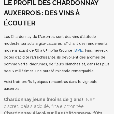
LE PROFIL DES CHARDONNAY
AUXERROIS : DES VINS À
ÉCOUTER
Les Chardonnay de l’Auxerrois sont des vins d’altitude
modeste, sur sols argilo-calcaires, affichant des rendements
moyens allant de 50 à 65 hl/ha (Source :
BIVB
). Fins, nerveux,
dotés d’acidité rafraîchissante, ils dévoilent des arômes de
pomme verte, d’agrumes, de fleurs blanches et, dans les plus
beaux millésimes, une pureté minérale remarquable.
Voici trois profils typiques rencontrés dans le vignoble
auxerrois :
Chardonnay jeune (moins de 3 ans)
: Nez
discret, palais acidulé, finale citronnée.
Chardonnay élevé sur lies (bâtonnage, fûts