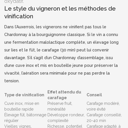
oxydatif.
Le style du vigneron et les méthodes de
vinification
Dans l’Auxerrois, les vignerons ne vinifient pas tous le
Chardonnay à la bourguignonne classique. Si le vin a connu
une fermentation malolactique complète, un élevage long
sur lies et le fût, le carafage (30 min) peut lui convenir
davantage. S’il s’agit d’un Chardonnay d’assemblage, issu
d’une cuve inox et mis en bouteille jeune pour préserver la
vivacité, l’aération sera minimale pour ne pas perdre la
tension.
Effet attendu du
Type de vinification
Conseil
carafage
Cuve inox, mise en
Préserve fruit,
Carafage modéré,
bouteille rapide
minéralité
voire évité
Élevage fût, bâtonnage
Développe rondeur,
Carafage conseillé,
régulier
complexité
20-40 min
Vieilles vignes,
Richesse, potentiel
Carafage adapté, à