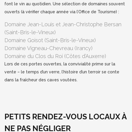
font le vin au quotidien. Une sélection de domaines souvent
ouverts (à vérifier chaque année via l’Office de Tourisme) :
Domaine Jean-Louis et Jean-Christophe Bersan
(Saint-Bris-le-Vineux)
Domaine Goisot (Saint-Bris-le-Vineux)
Domaine Vigneau-Chevreau (Irancy)
Domaine du Clos du Roi (Côtes d’Auxerre)
Lors de ces portes ouvertes, la convivialité prime sur la
vente – le temps d’un verre, l’histoire d’un terroir se conte
dans la fraîcheur des caves voutées.
PETITS RENDEZ-VOUS LOCAUX À
NE PAS NÉGLIGER