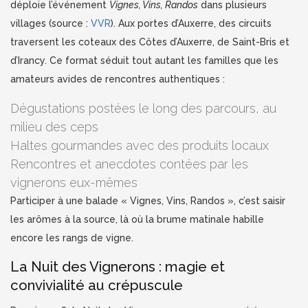
déploie l’événement
Vignes, Vins, Randos
dans plusieurs
villages (source :
VVR
). Aux portes d’Auxerre, des circuits
traversent les coteaux des Côtes d’Auxerre, de Saint-Bris et
d’Irancy. Ce format séduit tout autant les familles que les
amateurs avides de rencontres authentiques :
Dégustations postées le long des parcours, au
milieu des ceps
Haltes gourmandes avec des produits locaux
Rencontres et anecdotes contées par les
vignerons eux-mêmes
Participer à une balade « Vignes, Vins, Randos », c’est saisir
les arômes à la source, là où la brume matinale habille
encore les rangs de vigne.
La Nuit des Vignerons : magie et
convivialité au crépuscule