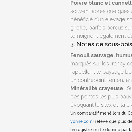
Poivre blanc et cannel
souvent après quelques a
bénéficié d’un élevage s
girofle, parfois perçus su
témoignent également d’un
3. Notes de sous-bois 
Fenouil sauvage, humus
marqués sur les Irancy d
rappellent le paysage boc
un contrepoint terrien, anc
Minéralité crayeuse
: S
des pentes les plus pauvre
évoquant le silex ou la c
Un comparatif mené lors du Con
yonne.com
) relève que plus d
un registre fruité dominé par l