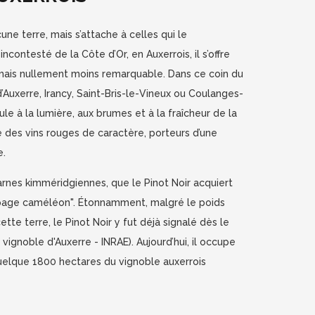
une terre, mais s’attache à celles qui le
incontesté de la Côte d’Or, en Auxerrois, il s’offre
 mais nullement moins remarquable. Dans ce coin du
’Auxerre, Irancy, Saint-Bris-le-Vineux ou Coulanges-
ule à la lumière, aux brumes et à la fraîcheur de la
e des vins rouges de caractère, porteurs d’une
e.
marnes kimméridgiennes, que le Pinot Noir acquiert
épage caméléon". Étonnamment, malgré le poids
ette terre, le Pinot Noir y fut déjà signalé dès le
u vignoble d'Auxerre - INRAE). Aujourd’hui, il occupe
quelque 1800 hectares du vignoble auxerrois