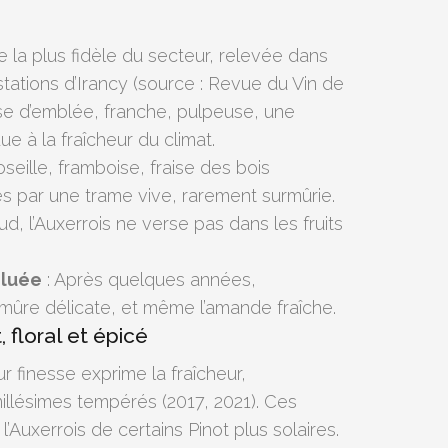
e la plus fidèle du secteur, relevée dans
tations d’Irancy (source : Revue du Vin de
ose d’emblée, franche, pulpeuse, une
e à la fraîcheur du climat.
oseille, framboise, fraise des bois
és par une trame vive, rarement surmûrie.
d, l’Auxerrois ne verse pas dans les fruits
oluée
: Après quelques années,
 mûre délicate, et même l’amande fraîche.
 floral et épicé
ur finesse exprime la fraîcheur,
millésimes tempérés (2017, 2021). Ces
l’Auxerrois de certains Pinot plus solaires.