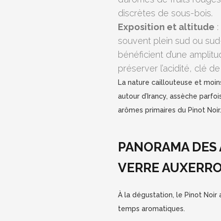
discrètes de sous-bois.
Exposition et altitude
:
souvent plein sud ou sud-
bénéficient d’une amplit
préserver l’acidité, clé d
La nature caillouteuse et moi
autour d’Irancy, assèche parfo
arômes primaires du Pinot Noir
PANORAMA DES A
VERRE AUXERRO
À la dégustation, le Pinot Noir 
temps aromatiques.