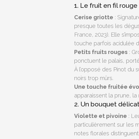
1. Le fruit en fil rouge
Cerise griotte
: Signatur
presque toutes les dégus
France, 2023). Elle s’imp
touche parfois acidulée du
Petits fruits rouges
: Gr
ponctuent le palais, port
À l’opposé des Pinot du su
noirs trop mûrs.
Une touche fruitée év
apparaissent la prune, la
2. Un bouquet délicat,
Violette et pivoine
: Le
particulièrement sur les 
notes florales distinguent 