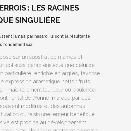
ERROIS : LES RACINES
QUE SINGULIÈRE
ssent jamais par hasard. Ils sont la résultante
ois fondamentaux :
repose sur un substrat de marnes et
un sol aussi caractéristique que celui de
 particulière, enrichie en argiles, favorise
e expression aromatique nette : fruits
ces - mais rarement lourdeur ou opulence.
continental de l’Yonne, marqué par des
és souvent modérés et des automnes
turation du raisin une lenteur bénéfique.
ssive est propice au développement
 croquants, de cerise griotte et de notes