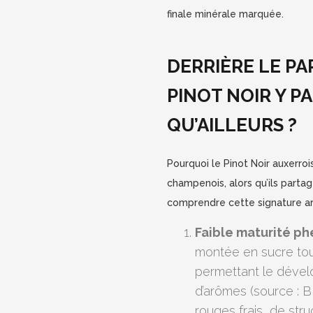
finale minérale marquée.
DERRIÈRE LE PA
PINOT NOIR Y P
QU’AILLEURS ?
Pourquoi le Pinot Noir auxerrois
champenois, alors qu’ils part
comprendre cette signature a
Faible maturité ph
montée en sucre tou
permettant le déve
d’arômes (source : BI
rouges frais, de stru