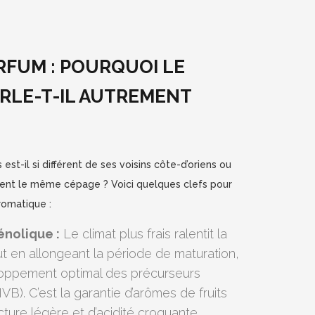
RFUM : POURQUOI LE
ARLE-T-IL AUTREMENT
 est-il si différent de ses voisins côte-d’oriens ou
agent le même cépage ? Voici quelques clefs pour
romatique :
énolique :
Le climat plus frais ralentit la
t en allongeant la période de maturation,
loppement optimal des précurseurs
VB). C’est la garantie d’arômes de fruits
cture légère et d’acidité croquante.