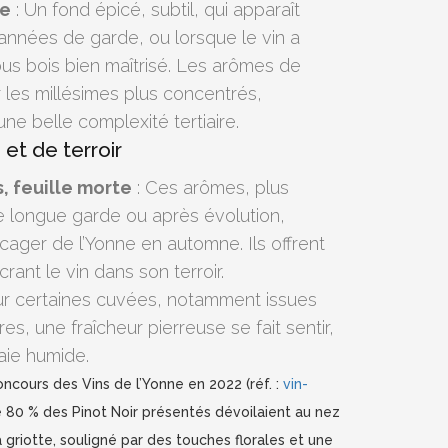
le
: Un fond épicé, subtil, qui apparaît
nnées de garde, ou lorsque le vin a
ous bois bien maîtrisé. Les arômes de
r les millésimes plus concentrés,
e belle complexité tertiaire.
et de terroir
, feuille morte
: Ces arômes, plus
e longue garde ou après évolution,
ager de l’Yonne en automne. Ils offrent
rant le vin dans son terroir.
ur certaines cuvées, notamment issues
s, une fraîcheur pierreuse se fait sentir,
raie humide.
cours des Vins de l’Yonne en 2022 (réf. :
vin-
e 80 % des Pinot Noir présentés dévoilaient au nez
a griotte, souligné par des touches florales et une