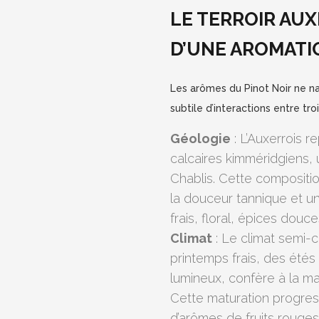
LE TERROIR AUX
D’UNE AROMATI
Les arômes du Pinot Noir ne nai
subtile d’interactions entre tr
Géologie
: L’Auxerrois 
calcaires kimméridgiens, 
Chablis. Cette composition
la douceur tannique et un
frais, floral, épices dou
Climat
: Le climat semi-
printemps frais, des ét
lumineux, confère à la ma
Cette maturation progre
d’arômes de fruits rouges