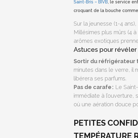
Saint-Bris – BIVB
, le service e
croquant de la bouche comme l
Sur la jeunesse (1-4 ans),
Millésimes plus mûrs (4 à 7
arômes exotiques prennen
Astuces pour révéler 
Sortir du réfrigérateur t
minutes dans le verre, i
libérera ses parfums.
Pas de carafe :
Le Saint-
immédiate à l’ouverture, 
où une aération douce pou
PETITES CONFI
TEMPÉRATURE R