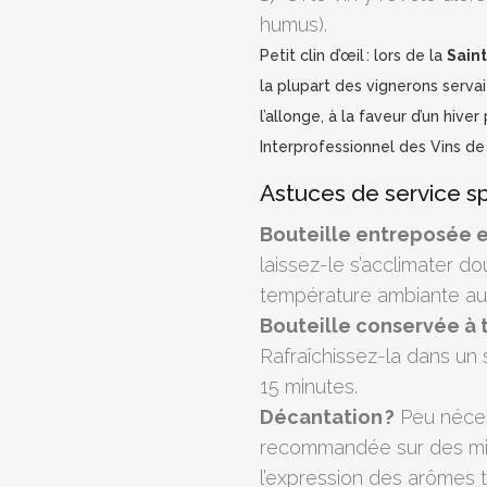
humus).
Petit clin d’œil : lors de la
Sain
la plupart des vignerons servai
l’allonge, à la faveur d’un hive
Interprofessionnel des Vins d
Astuces de service sp
Bouteille entreposée e
laissez-le s’acclimater d
température ambiante au
Bouteille conservée à 
Rafraîchissez-la dans un 
15 minutes.
Décantation ?
Peu néces
recommandée sur des mill
l’expression des arômes te