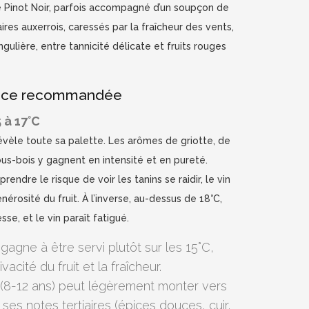
 Pinot Noir, parfois accompagné d’un soupçon de
ires auxerrois, caressés par la fraîcheur des vents,
ingulière, entre tannicité délicate et fruits rouges
vice recommandée
 à 17°C
révèle toute sa palette. Les arômes de griotte, de
ous-bois y gagnent en intensité et en pureté.
rendre le risque de voir les tanins se raidir, le vin
nérosité du fruit. À l’inverse, au-dessus de 18°C,
nesse, et le vin paraît fatigué.
gagne à être servi plutôt sur les 15°C,
acité du fruit et la fraîcheur.
 (8-12 ans) peut légèrement monter vers
s ses notes tertiaires (épices douces, cuir,