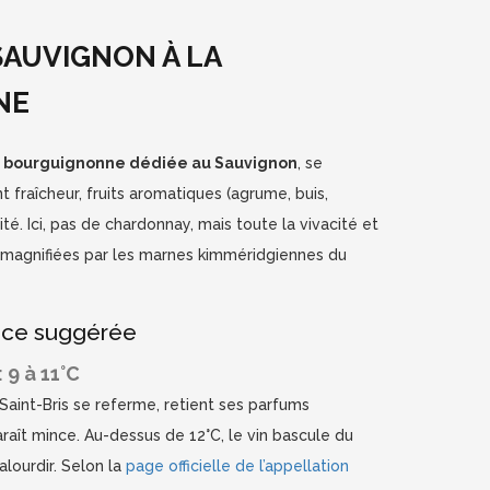
 SAUVIGNON À LA
NE
n bourguignonne dédiée au Sauvignon
, se
nt fraîcheur, fruits aromatiques (agrume, buis,
té. Ici, pas de chardonnay, mais toute la vivacité et
, magnifiées par les marnes kimméridgiennes du
ice suggérée
 9 à 11°C
Saint-Bris se referme, retient ses parfums
paraît mince. Au-dessus de 12°C, le vin bascule du
’alourdir. Selon la
page officielle de l’appellation