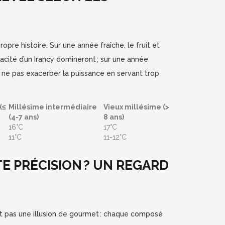
pre histoire. Sur une année fraîche, le fruit et
vivacité d’un Irancy domineront ; sur une année
f à ne pas exacerber la puissance en servant trop
(≤
Millésime intermédiaire
Vieux millésime (>
(4-7 ans)
8 ans)
16°C
17°C
11°C
11-12°C
E PRÉCISION ? UN REGARD
t pas une illusion de gourmet : chaque composé