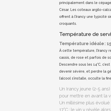
principalement dans le cépage
César. Les coteaux argilo-calca
offrent à l’Irancy une typicité s
croquants.
Température de ser
Température idéale : 15
À cette température, l’Irancy 
cassis, de rose et parfois de s
Descendre sous les 14°C, c’est p
devenir sévère, et perdre la gé
l’alcool s’installe, occulte la fi
Un Irancy jeune (2-5 ans) 
pour mettre en avant la viv
Un millésime plus évolué
17°C : le vin y révèle alor