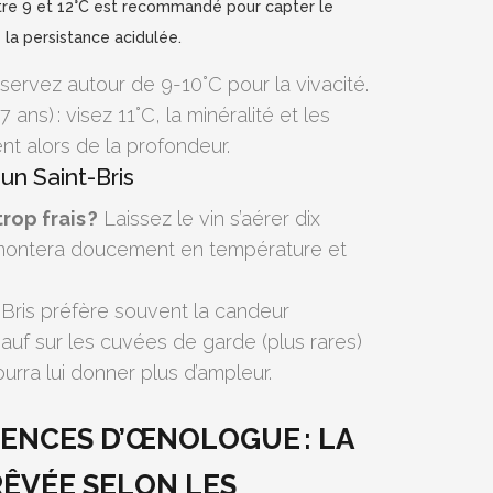
ntre 9 et 12°C est recommandé pour capter le
a persistance acidulée.
 servez autour de 9-10°C pour la vivacité.
 ans) : visez 11°C, la minéralité et les
t alors de la profondeur.
un Saint-Bris
rop frais ?
Laissez le vin s’aérer dix
l montera doucement en température et
Bris préfère souvent la candeur
sauf sur les cuvées de garde (plus rares)
rra lui donner plus d’ampleur.
DENCES D’ŒNOLOGUE : LA
ÊVÉE SELON LES