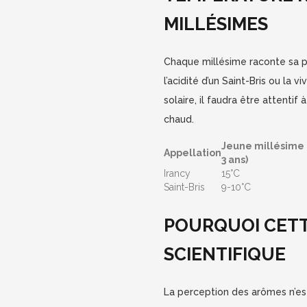
MILLÉSIMES
Chaque millésime raconte sa pro
l’acidité d’un Saint-Bris ou la 
solaire, il faudra être attenti
chaud.
Jeune millésime 
Appellation
3 ans)
Irancy
15°C
Saint-Bris
9-10°C
POURQUOI CETT
SCIENTIFIQUE
La perception des arômes n’es