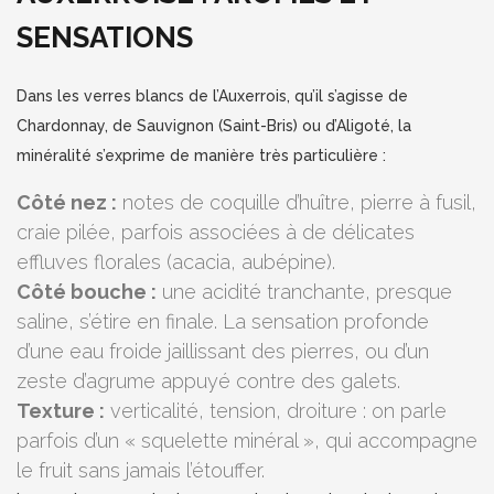
SENSATIONS
Dans les verres blancs de l’Auxerrois, qu’il s’agisse de
Chardonnay, de Sauvignon (Saint-Bris) ou d’Aligoté, la
minéralité s’exprime de manière très particulière :
Côté nez :
notes de coquille d’huître, pierre à fusil,
craie pilée, parfois associées à de délicates
effluves florales (acacia, aubépine).
Côté bouche :
une acidité tranchante, presque
saline, s’étire en finale. La sensation profonde
d’une eau froide jaillissant des pierres, ou d’un
zeste d’agrume appuyé contre des galets.
Texture :
verticalité, tension, droiture : on parle
parfois d’un « squelette minéral », qui accompagne
le fruit sans jamais l’étouffer.