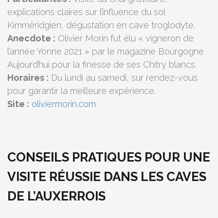
explications claires sur l’influence du sol
Kimméridgien, dégustation en cave troglodyte.
Anecdote :
Olivier Morin fut élu « vigneron de
l’année Yonne 2021 » par le magazine Bourgogne
Aujourd’hui pour la finesse de ses Chitry blancs.
Horaires :
Du lundi au samedi, sur rendez-vous
pour garantir la meilleure expérience.
Site :
oliviermorin.com
CONSEILS PRATIQUES POUR UNE
VISITE RÉUSSIE DANS LES CAVES
DE L’AUXERROIS