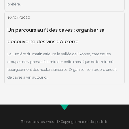
préfère...
16/04/2026
Un parcours au fil des caves : organiser sa
découverte des vins d’Auxerre
La lumière du matin effleure la vallée de l’Yonne, caresse les
croupes de vignes et fait miroiter cette mosaïque de terroirs où
bourgeonnent des nectars sincères. Organiser son propre circuit
de caves à vin autour d...
Tous droits réservés | © Copyright maitre-de-poste.fr.