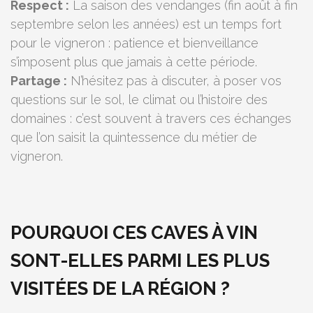
Respect :
La saison des vendanges (fin août à fin
septembre selon les années) est un temps fort
pour le vigneron : patience et bienveillance
s’imposent plus que jamais à cette période.
Partage :
N’hésitez pas à discuter, à poser vos
questions sur le sol, le climat ou l’histoire des
domaines : c’est souvent à travers ces échanges
que l’on saisit la quintessence du métier de
vigneron.
POURQUOI CES CAVES À VIN
SONT-ELLES PARMI LES PLUS
VISITÉES DE LA RÉGION ?